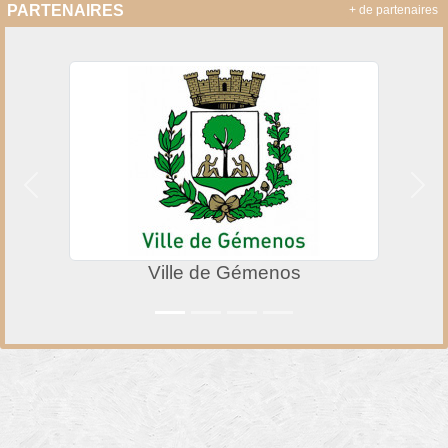
PARTENAIRES
+ de partenaires
Précedent
Suiv
Ville de Gémenos