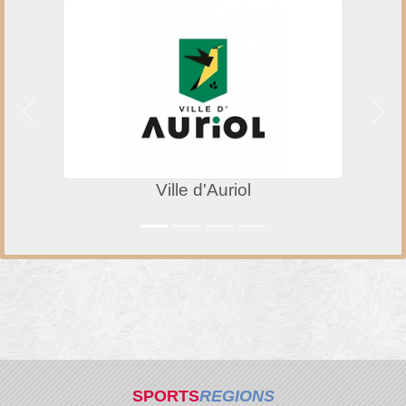
Précedent
Suiv
Ville d'Auriol
SPORTS
REGIONS