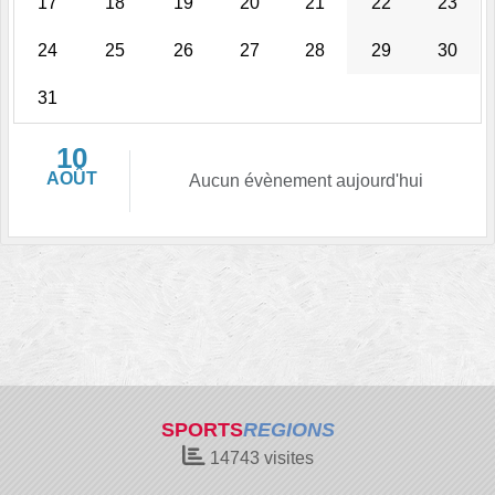
17
18
19
20
21
22
23
24
25
26
27
28
29
30
31
10
AOÛT
Aucun évènement aujourd'hui
SPORTS
REGIONS
14743
visites