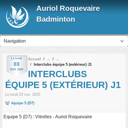
Panneau de gestion des cookies
Auriol Roquevaire
Badminton
Le
lundi
Accueil
03
Interclubs équipe 5 (extérieur) J1
NOV.
2025
INTERCLUBS
ÉQUIPE 5 (EXTÉRIEUR) J1
Le
lundi
03
nov.
2025
équipe 5 (D7)
Equipe 5 (D7) : Vitrolles - Auriol Roquevaire