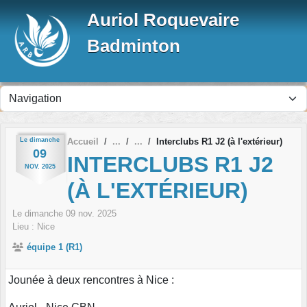
Panneau de gestion des cookies
Auriol Roquevaire
Badminton
Le
dimanche
Accueil
Interclubs R1 J2 (à l'extérieur)
09
INTERCLUBS R1 J2
NOV.
2025
(À L'EXTÉRIEUR)
Le
dimanche
09
nov.
2025
Lieu :
Nice
équipe 1 (R1)
Jounée à deux rencontres à Nice :