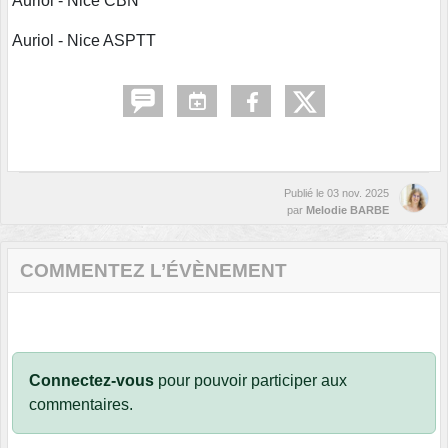
Auriol - Nice CBN
Auriol - Nice ASPTT
Publié le
03 nov. 2025
par
Melodie BARBE
COMMENTEZ L’ÉVÈNEMENT
Connectez-vous
pour pouvoir participer aux
commentaires.