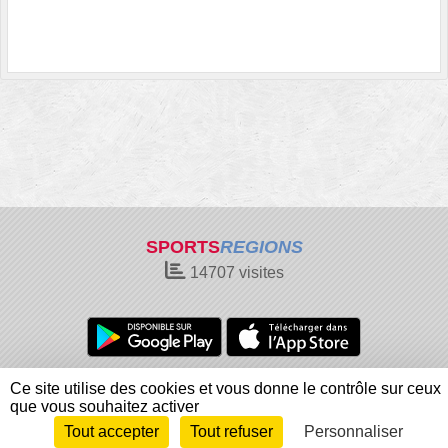
SPORTS
REGIONS
14707
visites
Charte cookies
Gestion des cookies
Ce site utilise des cookies et vous donne le contrôle sur ceux
Informations légales
Signaler un contenu inapproprié
que vous souhaitez activer
Tout accepter
Tout refuser
Personnaliser
Envie de participer ?
Connexion