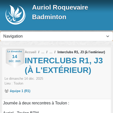
Panneau de gestion des cookies
Auriol Roquevaire
Badminton
Le
dimanche
Accueil
Interclubs R1, J3 (à l'extérieur)
14
INTERCLUBS R1, J3
DÉC.
2025
(À L'EXTÉRIEUR)
Le
dimanche
14
déc.
2025
Lieu :
Toulon
équipe 1 (R1)
Journée à deux rencontres à Toulon :