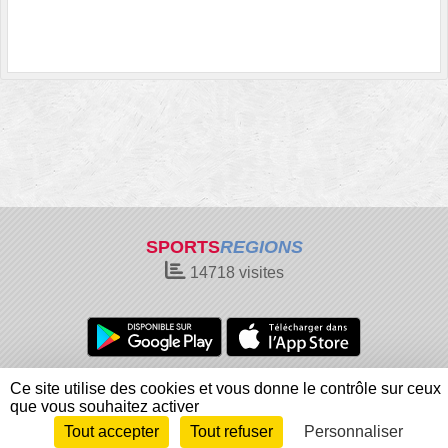
SPORTS
REGIONS
14718
visites
Charte cookies
Gestion des cookies
Ce site utilise des cookies et vous donne le contrôle sur ceux
Informations légales
Signaler un contenu inapproprié
que vous souhaitez activer
Tout accepter
Tout refuser
Personnaliser
Envie de participer ?
Connexion