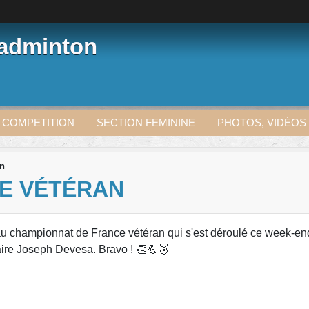
Badminton
 COMPETITION
SECTION FEMININE
PHOTOS, VIDÉOS
an
E VÉTÉRAN
b au championnat de France vétéran qui s'est déroulé ce week-en
naire Joseph Devesa. Bravo ! 👏💪🥈