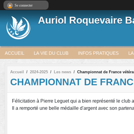
Panneau de gestion des cookies
Se connecter
Auriol Roquevaire 
ACCUEIL
LA VIE DU CLUB
INFOS PRATIQUES
LA
Accueil
2024-2025
Les news
Championnat de France vétér
CHAMPIONNAT DE FRANC
Félicitation à Pierre Leguet qui a bien représenté le clu
Il a remporté une belle médaille d'argent avec son parte