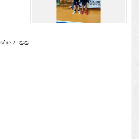
série 2 ! 👏👏