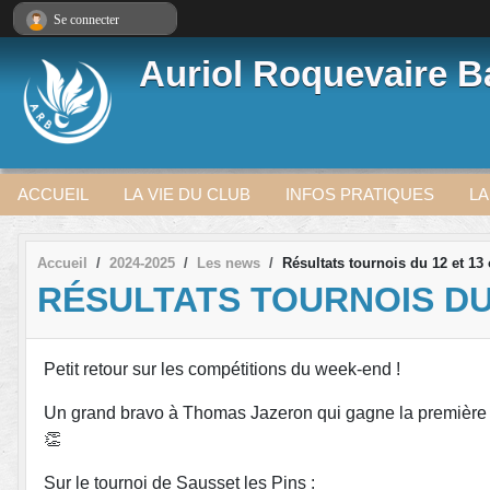
Panneau de gestion des cookies
Se connecter
Auriol Roquevaire 
ACCUEIL
LA VIE DU CLUB
INFOS PRATIQUES
LA
Accueil
2024-2025
Les news
Résultats tournois du 12 et 13
RÉSULTATS TOURNOIS DU
Petit retour sur les compétitions du week-end !
Un grand bravo à Thomas Jazeron qui gagne la première 
👏
Sur le tournoi de Sausset les Pins :