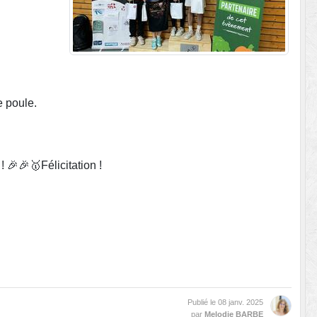
e poule.
! 🎉🎉🥇Félicitation !
Publié le
08 janv. 2025
par
Melodie BARBE