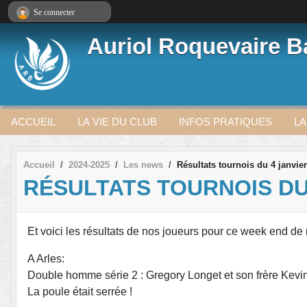
Panneau de gestion des cookies
Se connecter
Auriol Roquevaire 
ACCUEIL
LA VIE DU CLUB
INFOS PRATIQUES
LA
Accueil
2024-2025
Les news
Résultats tournois du 4 janvier
RÉSULTATS TOURNOIS DU
Et voici les résultats de nos joueurs pour ce week end de 
A Arles:
Double homme série 2 : Gregory Longet et son frère Kevi
La poule était serrée !